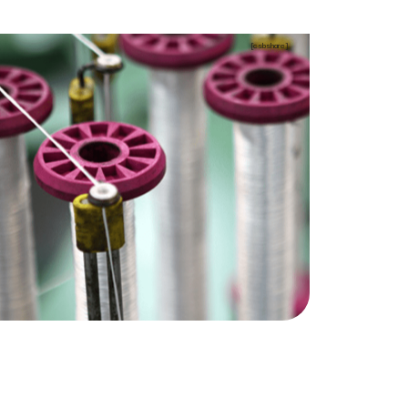
[csbshare]