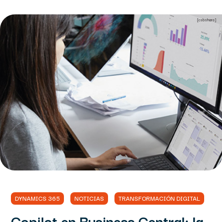
[csbshare]
DYNAMICS 365
NOTICIAS
TRANSFORMACIÓN DIGITAL
Copilot en Business Central: la