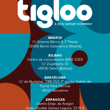
MADRID
C/ Antonia Mercé 8, 1ª Planta
28009 Barrio Salamanca (Madrid)
BILBAO
Centro de conocimiento BAKE EDER
C/ Zugatzarte 32
48930 Getxo (Bizkaia)
BARCELONA
C/ de Muntaner, 239-253, 5ª planta, Distrito de
Sarrià-Sant Gervasi
08021 Barcelona
ZARAGOZA
Centro Empr. de Aragón
Avda. Alcalde Gómez Laguna, 25 Pl 9