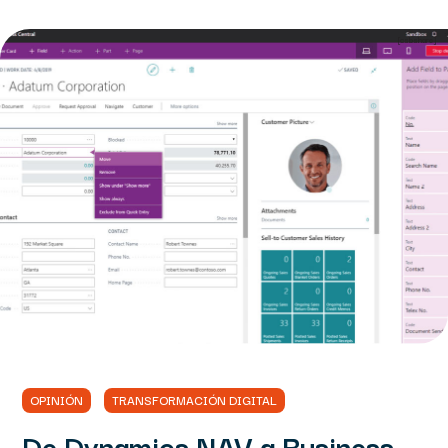
[csbshare]
OPINIÓN
TRANSFORMACIÓN DIGITAL
De Dynamics NAV a Business