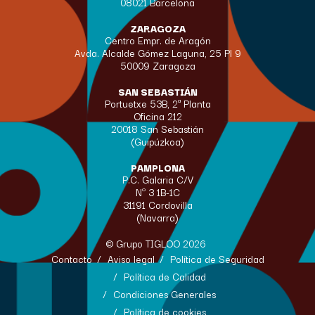
08021 Barcelona
ZARAGOZA
Centro Empr. de Aragón
Avda. Alcalde Gómez Laguna, 25 Pl 9
50009 Zaragoza
SAN SEBASTIÁN
Portuetxe 53B, 2ª Planta
Oficina 212
20018 San Sebastián
(Guipúzkoa)
PAMPLONA
P.C. Galaria C/V
Nº 3 1B-1C
31191 Cordovilla
(Navarra)
© Grupo TIGLOO 2026
Contacto
Aviso legal
Política de Seguridad
Política de Calidad
Condiciones Generales
Política de cookies