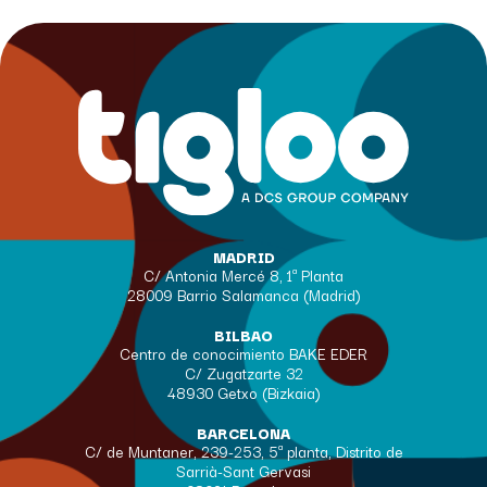
MADRID
C/ Antonia Mercé 8, 1ª Planta
28009 Barrio Salamanca (Madrid)
BILBAO
Centro de conocimiento BAKE EDER
C/ Zugatzarte 32
48930 Getxo (Bizkaia)
BARCELONA
C/ de Muntaner, 239-253, 5ª planta, Distrito de
Sarrià-Sant Gervasi