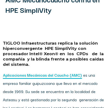
HPE SimpliVity
TIGLOO Infraestructuras replica la solución
hiperconvergente
HPE
SimpliVity
con
procesador Intel®
Xeon®
en
los
CPDs
de
la
compañía
y la blinda frente a posibles caídas
del sistema.
Aplicaciones Mecánicas del Caucho (AMC)
es una
empresa familiar guipuzcoana que lleva en el mercado
desde 1969. Su sede se encuentra en la localidad de
Asteasu y está gestionada por la segunda
generación de
los Lopetegi. Los hermanos Lopetegi se han especializado