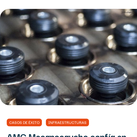
[csbshare]
CASOS DE ÉXITO
INFRAESTRUCTURAS
AMC Mecanocaucho confía en