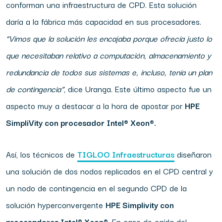
conforman una infraestructura de CPD. Esta solución
daría a la fábrica más capacidad en sus procesadores.
“Vimos
que
la
solución les
encajaba
porque
ofrecía
justo
lo
que necesitaban relativo a computación, almacenamiento y
redundancia de todos
sus
sistemas
e,
incluso,
tenía
un plan
de
contingencia”
, dice Uranga. Este último aspecto fue un
aspecto muy a destacar a la hora de apostar por
HPE
SimpliVity con procesador Intel® Xeon®.
Así, los técnicos de
TIGLOO Infraestructuras
diseñaron
una solución de dos nodos replicados en el CPD central y
un nodo de contingencia en el segundo CPD de la
solución hyperconvergente
HPE Simplivity con
procesadores Intel® Xeon®
. En caso de caída del