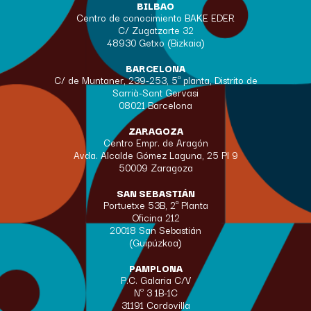
BILBAO
Centro de conocimiento BAKE EDER
C/ Zugatzarte 32
48930 Getxo (Bizkaia)
BARCELONA
C/ de Muntaner, 239-253, 5ª planta, Distrito de
Sarrià-Sant Gervasi
08021 Barcelona
ZARAGOZA
Centro Empr. de Aragón
Avda. Alcalde Gómez Laguna, 25 Pl 9
50009 Zaragoza
SAN SEBASTIÁN
Portuetxe 53B, 2ª Planta
Oficina 212
20018 San Sebastián
(Guipúzkoa)
PAMPLONA
P.C. Galaria C/V
Nº 3 1B-1C
31191 Cordovilla